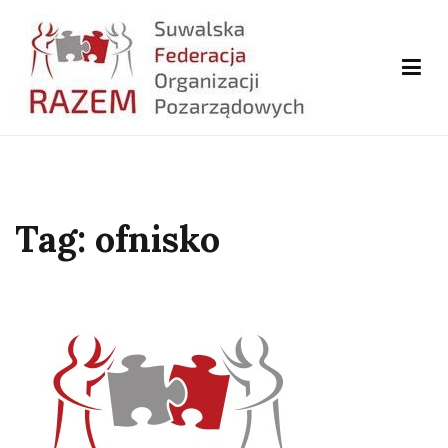
Przejdź
do
treści
Tag:
ofnisko